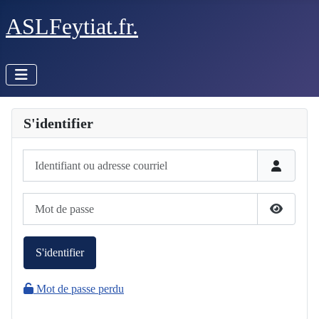
ASLFeytiat.fr.
S'identifier
Identifiant ou adresse courriel
Mot de passe
Afficher 
S'identifier
Mot de passe perdu