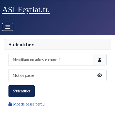
ASLFeytiat.fr.
S'identifier
Identifiant ou adresse courriel
Mot de passe
Afficher 
S'identifier
Mot de passe perdu